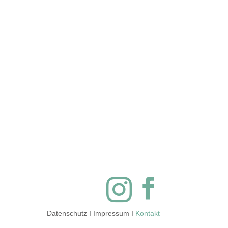
Beantwortung meiner Anfrage
er Anfrage gelöscht. Bitte
avida-pflegepartner.de widerrufen


Datenschutz
I
Impressum
I
Kontakt